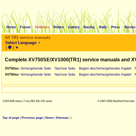
Home
Forum
Technics
Riders
Gallery
Racing
Rally
Press
Stories
All TR1 service manuals
Select Language
▼
|
🛑
|
▼
Complete XV750SE/XV1000(TR1) service manuals and X
XV750se:
Vorhergehende Seite
Nächste Seite
Beginn des/Vorhergehendes Kapitel
XV750se:
Vorhergehende Seite
Nächste Seite
Beginn des/Vorhergehendes Kapitel
2.503.608 views
|
7 ms
|
651 kB
|
153 users
© 1997-2026 Manfred Drechsel -
Top of page
|
Previous page
|
Home
|
Sitemap
|
|