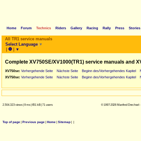
Home
Forum
Technics
Riders
Gallery
Racing
Rally
Press
Stories
All TR1 service manuals
Select Language
▼
|
🛑
|
▼
Complete XV750SE/XV1000(TR1) service manuals and X
XV750se:
Vorhergehende Seite
Nächste Seite
Beginn des/Vorhergehendes Kapitel
XV750se:
Vorhergehende Seite
Nächste Seite
Beginn des/Vorhergehendes Kapitel
2.504.323 views
|
9 ms
|
651 kB
|
71 users
© 1997-2026 Manfred Drechsel -
Top of page
|
Previous page
|
Home
|
Sitemap
|
|