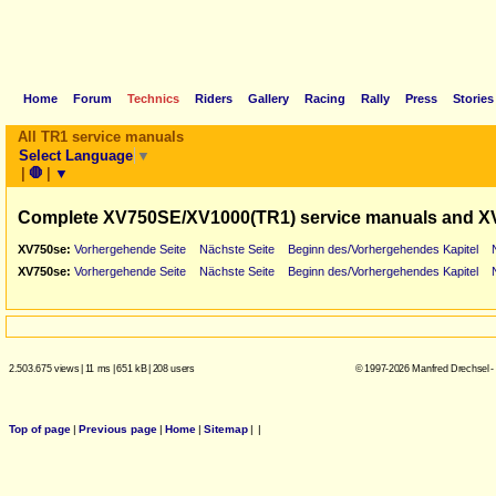
Home
Forum
Technics
Riders
Gallery
Racing
Rally
Press
Stories
All TR1 service manuals
Select Language
▼
|
🛑
|
▼
Complete XV750SE/XV1000(TR1) service manuals and X
XV750se:
Vorhergehende Seite
Nächste Seite
Beginn des/Vorhergehendes Kapitel
XV750se:
Vorhergehende Seite
Nächste Seite
Beginn des/Vorhergehendes Kapitel
2.503.675 views
|
11 ms
|
651 kB
|
208 users
© 1997-2026 Manfred Drechsel -
Top of page
|
Previous page
|
Home
|
Sitemap
|
|