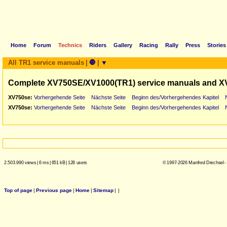
Home
Forum
Technics
Riders
Gallery
Racing
Rally
Press
Stories
All TR1 service manuals
|
🛑
|
▼
Complete XV750SE/XV1000(TR1) service manuals and X
XV750se:
Vorhergehende Seite
Nächste Seite
Beginn des/Vorhergehendes Kapitel
XV750se:
Vorhergehende Seite
Nächste Seite
Beginn des/Vorhergehendes Kapitel
2.503.990 views
|
6 ms
|
651 kB
|
128 users
© 1997-2026 Manfred Drechsel -
Top of page
|
Previous page
|
Home
|
Sitemap
|
|