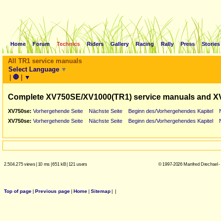
Home
Forum
Technics
Riders
Gallery
Racing
Rally
Press
Stories
All TR1 service manuals
Select Language
▼
|
🛑
|
▼
Complete XV750SE/XV1000(TR1) service manuals and X
XV750se:
Vorhergehende Seite
Nächste Seite
Beginn des/Vorhergehendes Kapitel
XV750se:
Vorhergehende Seite
Nächste Seite
Beginn des/Vorhergehendes Kapitel
2.504.275 views
|
10 ms
|
651 kB
|
121 users
© 1997-2026 Manfred Drechsel -
Top of page
|
Previous page
|
Home
|
Sitemap
|
|