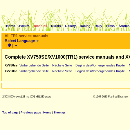
Home
Forum
Technics
Riders
Gallery
Racing
Rally
Press
Stories
All TR1 service manuals
Select Language
▼
|
🛑
|
▼
Complete XV750SE/XV1000(TR1) service manuals and X
XV750se:
Vorhergehende Seite
Nächste Seite
Beginn des/Vorhergehendes Kapitel
XV750se:
Vorhergehende Seite
Nächste Seite
Beginn des/Vorhergehendes Kapitel
2.503.895 views
|
24 ms
|
651 kB
|
240 users
© 1997-2026 Manfred Drechsel -
Top of page
|
Previous page
|
Home
|
Sitemap
|
|