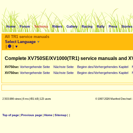
Home
Forum
Technics
Riders
Gallery
Racing
Rally
Press
Stories
All TR1 service manuals
Select Language
▼
|
🛑
|
▼
Complete XV750SE/XV1000(TR1) service manuals and X
XV750se:
Vorhergehende Seite
Nächste Seite
Beginn des/Vorhergehendes Kapitel
XV750se:
Vorhergehende Seite
Nächste Seite
Beginn des/Vorhergehendes Kapitel
2.503.986 views
|
6 ms
|
651 kB
|
123 users
© 1997-2026 Manfred Drechsel -
Top of page
|
Previous page
|
Home
|
Sitemap
|
|