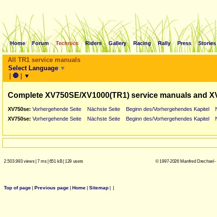
Home
Forum
Technics
Riders
Gallery
Racing
Rally
Press
Stories
All TR1 service manuals
Select Language
▼
|
🛑
|
▼
Complete XV750SE/XV1000(TR1) service manuals and X
XV750se:
Vorhergehende Seite
Nächste Seite
Beginn des/Vorhergehendes Kapitel
XV750se:
Vorhergehende Seite
Nächste Seite
Beginn des/Vorhergehendes Kapitel
2.503.993 views
|
7 ms
|
651 kB
|
129 users
© 1997-2026 Manfred Drechsel -
Top of page
|
Previous page
|
Home
|
Sitemap
|
|