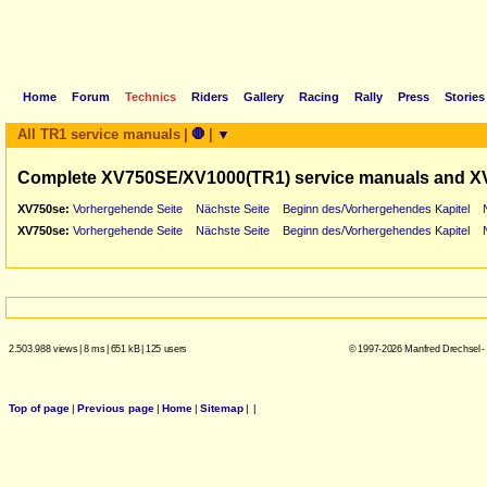
Home
Forum
Technics
Riders
Gallery
Racing
Rally
Press
Stories
All TR1 service manuals
|
🛑
|
▼
Complete XV750SE/XV1000(TR1) service manuals and X
XV750se:
Vorhergehende Seite
Nächste Seite
Beginn des/Vorhergehendes Kapitel
XV750se:
Vorhergehende Seite
Nächste Seite
Beginn des/Vorhergehendes Kapitel
2.503.988 views
|
8 ms
|
651 kB
|
125 users
© 1997-2026 Manfred Drechsel -
Top of page
|
Previous page
|
Home
|
Sitemap
|
|