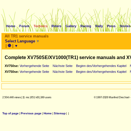
Home
Forum
Technics
Riders
Gallery
Racing
Rally
Press
Stories
All TR1 service manuals
Select Language
▼
|
🛑
|
▼
Complete XV750SE/XV1000(TR1) service manuals and X
XV750se:
Vorhergehende Seite
Nächste Seite
Beginn des/Vorhergehendes Kapitel
XV750se:
Vorhergehende Seite
Nächste Seite
Beginn des/Vorhergehendes Kapitel
2.504.446 views
|
11 ms
|
651 kB
|
249 users
© 1997-2026 Manfred Drechsel -
Top of page
|
Previous page
|
Home
|
Sitemap
|
|