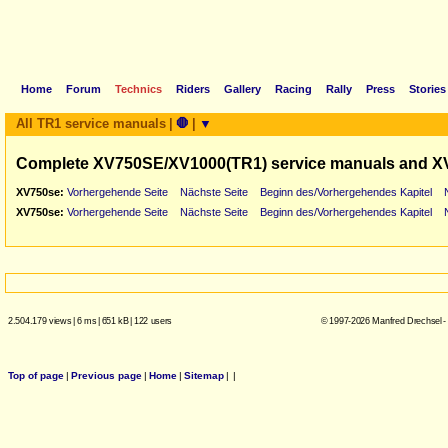
Home
Forum
Technics
Riders
Gallery
Racing
Rally
Press
Stories
All TR1 service manuals
|
🛑
|
▼
Complete XV750SE/XV1000(TR1) service manuals and X
XV750se:
Vorhergehende Seite
Nächste Seite
Beginn des/Vorhergehendes Kapitel
XV750se:
Vorhergehende Seite
Nächste Seite
Beginn des/Vorhergehendes Kapitel
2.504.179 views
|
6 ms
|
651 kB
|
122 users
© 1997-2026 Manfred Drechsel -
Top of page
|
Previous page
|
Home
|
Sitemap
|
|