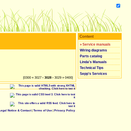
Content
»
Service manuals
Wiring diagrams
Parts catalog
Linda's Manuals
Technical Tips
Sepp's Services
[0300 « 3027 ‹
3028
› 3029 » 0400]
Legal Notice & Contact
|
Terms of Use
|
Privacy Policy