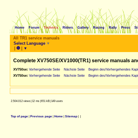
Home
Forum
Technics
Riders
Gallery
Racing
Rally
Press
St
All TR1 service manuals
Select Language
▼
|
🛑
|
▼
Complete XV750SE/XV1000(TR1) service manuals an
XV750se:
Vorhergehende Seite
Nächste Seite
Beginn des/Vorhergehendes Kapi
XV750se:
Vorhergehende Seite
Nächste Seite
Beginn des/Vorhergehendes Kapi
2.504.012 views
|
12 ms
|
651 kB
|
149 users
Top of page
|
Previous page
|
Home
|
Sitemap
|
|