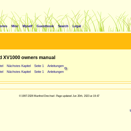
ories
Misc
Myself
Guestbook
Search
Legal
d XV1000 owners manual
tel
Nächstes Kapitel
Seite 1
Anleitungen
tel
Nächstes Kapitel
Seite 1
Anleitungen
© 1997-2026 Manfred Drechsel - Page updated Jun 20th, 2023 at 19:47