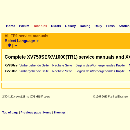
Home
Forum
Technics
Riders
Gallery
Racing
Rally
Press
Stories
All TR1 service manuals
Select Language
▼
|
🛑
|
▼
Complete XV750SE/XV1000(TR1) service manuals and X
XV750se:
Vorhergehende Seite
Nächste Seite
Beginn des/Vorhergehendes Kapitel
XV750se:
Vorhergehende Seite
Nächste Seite
Beginn des/Vorhergehendes Kapitel
2.504.182 views
|
22 ms
|
651 kB
|
87 users
© 1997-2026 Manfred Drechsel -
Top of page
|
Previous page
|
Home
|
Sitemap
|
|