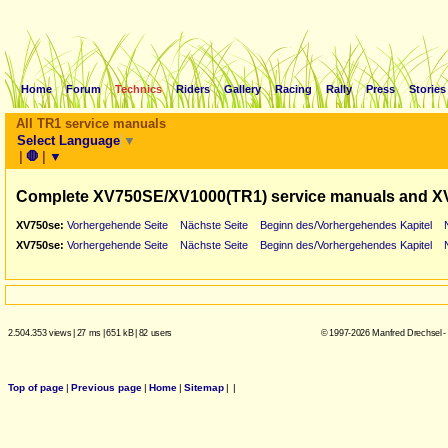
Home
Forum
Technics
Riders
Gallery
Racing
Rally
Press
Stories
All TR1 service manuals
Select Language
▼
|
🛑
|
▼
Complete XV750SE/XV1000(TR1) service manuals and X
XV750se:
Vorhergehende Seite
Nächste Seite
Beginn des/Vorhergehendes Kapitel
XV750se:
Vorhergehende Seite
Nächste Seite
Beginn des/Vorhergehendes Kapitel
2.504.353 views
|
27 ms
|
651 kB
|
82 users
© 1997-2026 Manfred Drechsel -
Top of page
|
Previous page
|
Home
|
Sitemap
|
|