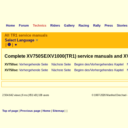
Home
Forum
Technics
Riders
Gallery
Racing
Rally
Press
Stories
All TR1 service manuals
Select Language
▼
|
🛑
|
▼
Complete XV750SE/XV1000(TR1) service manuals and X
XV750se:
Vorhergehende Seite
Nächste Seite
Beginn des/Vorhergehendes Kapitel
XV750se:
Vorhergehende Seite
Nächste Seite
Beginn des/Vorhergehendes Kapitel
2.504.642 views
|
6 ms
|
651 kB
|
108 users
© 1997-2026 Manfred Drechsel -
Top of page
|
Previous page
|
Home
|
Sitemap
|
|