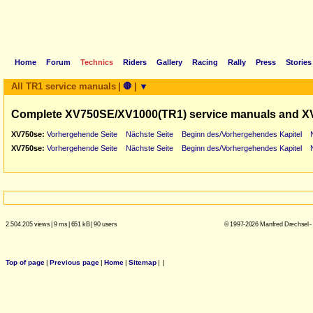
Home
Forum
Technics
Riders
Gallery
Racing
Rally
Press
Stories
All TR1 service manuals
|
🛑
|
▼
Complete XV750SE/XV1000(TR1) service manuals and X
XV750se:
Vorhergehende Seite
Nächste Seite
Beginn des/Vorhergehendes Kapitel
XV750se:
Vorhergehende Seite
Nächste Seite
Beginn des/Vorhergehendes Kapitel
2.504.205 views
|
9 ms
|
651 kB
|
90 users
© 1997-2026 Manfred Drechsel -
Top of page
|
Previous page
|
Home
|
Sitemap
|
|