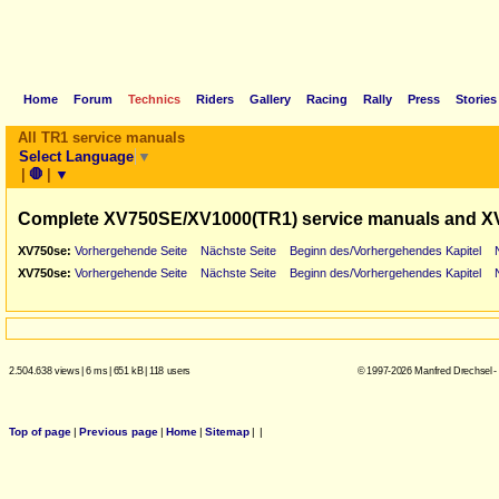
Home
Forum
Technics
Riders
Gallery
Racing
Rally
Press
Stories
All TR1 service manuals
Select Language
▼
|
🛑
|
▼
Complete XV750SE/XV1000(TR1) service manuals and X
XV750se:
Vorhergehende Seite
Nächste Seite
Beginn des/Vorhergehendes Kapitel
XV750se:
Vorhergehende Seite
Nächste Seite
Beginn des/Vorhergehendes Kapitel
2.504.638 views
|
6 ms
|
651 kB
|
118 users
© 1997-2026 Manfred Drechsel -
Top of page
|
Previous page
|
Home
|
Sitemap
|
|