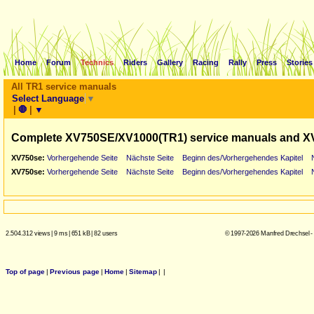
Home
Forum
Technics
Riders
Gallery
Racing
Rally
Press
Stories
All TR1 service manuals
Select Language
▼
|
🛑
|
▼
Complete XV750SE/XV1000(TR1) service manuals and X
XV750se:
Vorhergehende Seite
Nächste Seite
Beginn des/Vorhergehendes Kapitel
XV750se:
Vorhergehende Seite
Nächste Seite
Beginn des/Vorhergehendes Kapitel
2.504.312 views
|
9 ms
|
651 kB
|
82 users
© 1997-2026 Manfred Drechsel -
Top of page
|
Previous page
|
Home
|
Sitemap
|
|