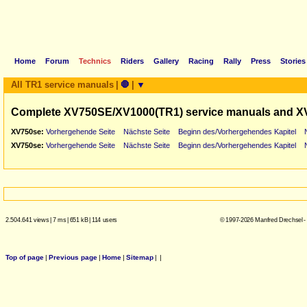
Home
Forum
Technics
Riders
Gallery
Racing
Rally
Press
Stories
All TR1 service manuals
|
🛑
|
▼
Complete XV750SE/XV1000(TR1) service manuals and X
XV750se:
Vorhergehende Seite
Nächste Seite
Beginn des/Vorhergehendes Kapitel
XV750se:
Vorhergehende Seite
Nächste Seite
Beginn des/Vorhergehendes Kapitel
2.504.641 views
|
7 ms
|
651 kB
|
114 users
© 1997-2026 Manfred Drechsel -
Top of page
|
Previous page
|
Home
|
Sitemap
|
|