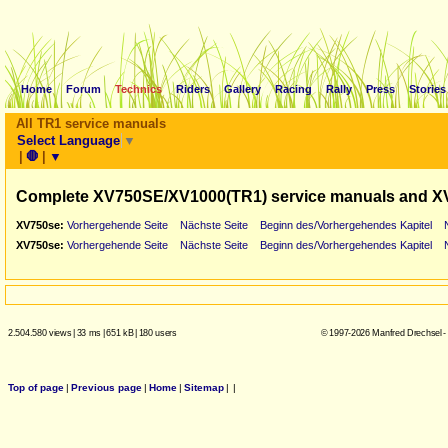
Home
Forum
Technics
Riders
Gallery
Racing
Rally
Press
Stories
All TR1 service manuals
Select Language
▼
|
🛑
|
▼
Complete XV750SE/XV1000(TR1) service manuals and X
XV750se:
Vorhergehende Seite
Nächste Seite
Beginn des/Vorhergehendes Kapitel
XV750se:
Vorhergehende Seite
Nächste Seite
Beginn des/Vorhergehendes Kapitel
2.504.580 views
|
33 ms
|
651 kB
|
180 users
© 1997-2026 Manfred Drechsel -
Top of page
|
Previous page
|
Home
|
Sitemap
|
|