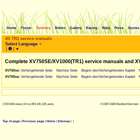
Home
Forum
Technics
Riders
Gallery
Racing
Rally
Press
Stories
All TR1 service manuals
Select Language
▼
|
🛑
|
▼
Complete XV750SE/XV1000(TR1) service manuals and X
XV750se:
Vorhergehende Seite
Nächste Seite
Beginn des/Vorhergehendes Kapitel
XV750se:
Vorhergehende Seite
Nächste Seite
Beginn des/Vorhergehendes Kapitel
2.503.904 views
|
9 ms
|
651 kB
|
126 users
© 1997-2026 Manfred Drechsel -
Top of page
|
Previous page
|
Home
|
Sitemap
|
|