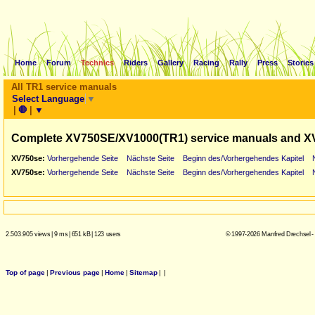
Home
Forum
Technics
Riders
Gallery
Racing
Rally
Press
Stories
All TR1 service manuals
Select Language
▼
|
🛑
|
▼
Complete XV750SE/XV1000(TR1) service manuals and X
XV750se:
Vorhergehende Seite
Nächste Seite
Beginn des/Vorhergehendes Kapitel
XV750se:
Vorhergehende Seite
Nächste Seite
Beginn des/Vorhergehendes Kapitel
2.503.905 views
|
9 ms
|
651 kB
|
123 users
© 1997-2026 Manfred Drechsel -
Top of page
|
Previous page
|
Home
|
Sitemap
|
|