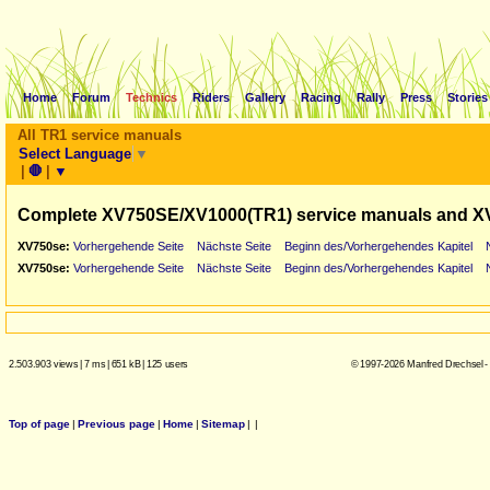
Home
Forum
Technics
Riders
Gallery
Racing
Rally
Press
Stories
All TR1 service manuals
Select Language
▼
|
🛑
|
▼
Complete XV750SE/XV1000(TR1) service manuals and X
XV750se:
Vorhergehende Seite
Nächste Seite
Beginn des/Vorhergehendes Kapitel
XV750se:
Vorhergehende Seite
Nächste Seite
Beginn des/Vorhergehendes Kapitel
2.503.903 views
|
7 ms
|
651 kB
|
125 users
© 1997-2026 Manfred Drechsel -
Top of page
|
Previous page
|
Home
|
Sitemap
|
|