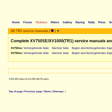
Home
Forum
Technics
Riders
Gallery
Racing
Rally
Press
St
All TR1 service manuals
|
🛑
|
▼
Complete XV750SE/XV1000(TR1) service manuals an
XV750se:
Vorhergehende Seite
Nächste Seite
Beginn des/Vorhergehendes Kapi
XV750se:
Vorhergehende Seite
Nächste Seite
Beginn des/Vorhergehendes Kapi
2.501.645 views
|
6 ms
|
651 kB
|
50 users
Top of page
|
Previous page
|
Home
|
Sitemap
|
|