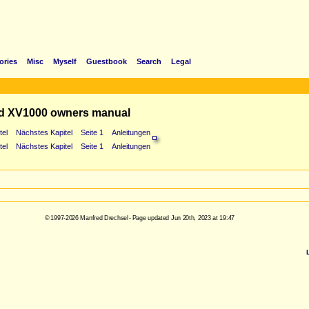
ories
Misc
Myself
Guestbook
Search
Legal
d XV1000 owners manual
tel
Nächstes Kapitel
Seite 1
Anleitungen
tel
Nächstes Kapitel
Seite 1
Anleitungen
© 1997-2026 Manfred Drechsel - Page updated Jun 20th, 2023 at 19:47