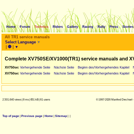
Home
Forum
Technics
Riders
Gallery
Racing
Rally
Press
Stories
All TR1 service manuals
Select Language
▼
|
🛑
|
▼
Complete XV750SE/XV1000(TR1) service manuals and X
XV750se:
Vorhergehende Seite
Nächste Seite
Beginn des/Vorhergehendes Kapitel
XV750se:
Vorhergehende Seite
Nächste Seite
Beginn des/Vorhergehendes Kapitel
2.501.640 views
|
8 ms
|
651 kB
|
61 users
© 1997-2026 Manfred Drechsel -
Top of page
|
Previous page
|
Home
|
Sitemap
|
|