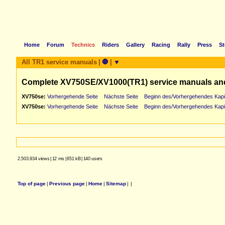
Home
Forum
Technics
Riders
Gallery
Racing
Rally
Press
St
All TR1 service manuals
|
🛑
|
▼
Complete XV750SE/XV1000(TR1) service manuals an
XV750se:
Vorhergehende Seite
Nächste Seite
Beginn des/Vorhergehendes Kapi
XV750se:
Vorhergehende Seite
Nächste Seite
Beginn des/Vorhergehendes Kapi
2.503.934 views
|
12 ms
|
651 kB
|
140 users
Top of page
|
Previous page
|
Home
|
Sitemap
|
|