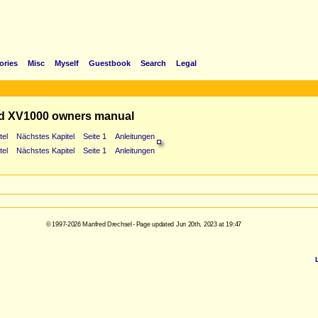
ories
Misc
Myself
Guestbook
Search
Legal
d XV1000 owners manual
tel
Nächstes Kapitel
Seite 1
Anleitungen
tel
Nächstes Kapitel
Seite 1
Anleitungen
© 1997-2026 Manfred Drechsel - Page updated Jun 20th, 2023 at 19:47