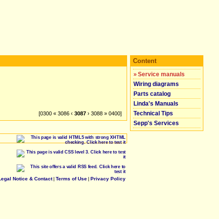
Content
»
Service manuals
Wiring diagrams
Parts catalog
Linda's Manuals
Technical Tips
[0300 « 3086 ‹
3087
› 3088 » 0400]
Sepp's Services
Legal Notice & Contact
|
Terms of Use
|
Privacy Policy