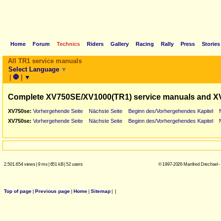
Home
Forum
Technics
Riders
Gallery
Racing
Rally
Press
Stories
All TR1 service manuals
Select Language
▼
|
🛑
|
▼
Complete XV750SE/XV1000(TR1) service manuals and X
XV750se:
Vorhergehende Seite
Nächste Seite
Beginn des/Vorhergehendes Kapitel
XV750se:
Vorhergehende Seite
Nächste Seite
Beginn des/Vorhergehendes Kapitel
2.501.654 views
|
9 ms
|
651 kB
|
52 users
© 1997-2026 Manfred Drechsel -
Top of page
|
Previous page
|
Home
|
Sitemap
|
|