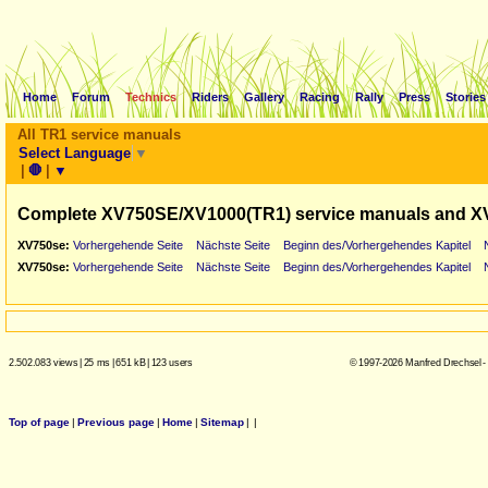
Home
Forum
Technics
Riders
Gallery
Racing
Rally
Press
Stories
All TR1 service manuals
Select Language
▼
|
🛑
|
▼
Complete XV750SE/XV1000(TR1) service manuals and X
XV750se:
Vorhergehende Seite
Nächste Seite
Beginn des/Vorhergehendes Kapitel
XV750se:
Vorhergehende Seite
Nächste Seite
Beginn des/Vorhergehendes Kapitel
2.502.083 views
|
25 ms
|
651 kB
|
123 users
© 1997-2026 Manfred Drechsel -
Top of page
|
Previous page
|
Home
|
Sitemap
|
|