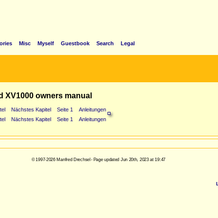
ories
Misc
Myself
Guestbook
Search
Legal
d XV1000 owners manual
tel
Nächstes Kapitel
Seite 1
Anleitungen
tel
Nächstes Kapitel
Seite 1
Anleitungen
© 1997-2026 Manfred Drechsel - Page updated Jun 20th, 2023 at 19:47