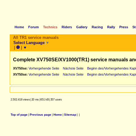
Home
Forum
Technics
Riders
Gallery
Racing
Rally
Press
St
All TR1 service manuals
Select Language
▼
|
🛑
|
▼
Complete XV750SE/XV1000(TR1) service manuals an
XV750se:
Vorhergehende Seite
Nächste Seite
Beginn des/Vorhergehendes Kapi
XV750se:
Vorhergehende Seite
Nächste Seite
Beginn des/Vorhergehendes Kapi
2.502.418 views
|
20 ms
|
651 kB
|
357 users
Top of page
|
Previous page
|
Home
|
Sitemap
|
|