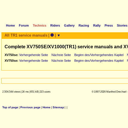
Home
Forum
Technics
Riders
Gallery
Racing
Rally
Press
Stories
All TR1 service manuals
|
🛑
|
▼
Complete XV750SE/XV1000(TR1) service manuals and X
XV750se:
Vorhergehende Seite
Nächste Seite
Beginn des/Vorhergehendes Kapitel
XV750se:
Vorhergehende Seite
Nächste Seite
Beginn des/Vorhergehendes Kapitel
2.504.544 views
|
24 ms
|
651 kB
|
215 users
© 1997-2026 Manfred Drechsel -
Top of page
|
Previous page
|
Home
|
Sitemap
|
|