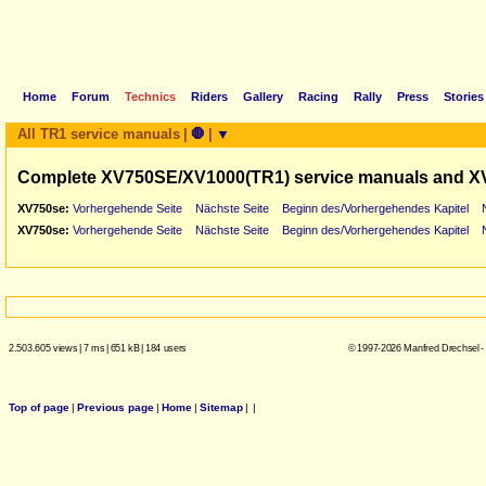
Home
Forum
Technics
Riders
Gallery
Racing
Rally
Press
Stories
All TR1 service manuals
|
🛑
|
▼
Complete XV750SE/XV1000(TR1) service manuals and X
XV750se:
Vorhergehende Seite
Nächste Seite
Beginn des/Vorhergehendes Kapitel
XV750se:
Vorhergehende Seite
Nächste Seite
Beginn des/Vorhergehendes Kapitel
2.503.605 views
|
7 ms
|
651 kB
|
184 users
© 1997-2026 Manfred Drechsel -
Top of page
|
Previous page
|
Home
|
Sitemap
|
|