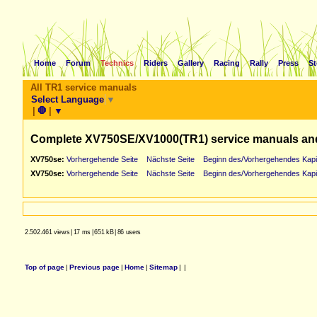
Home
Forum
Technics
Riders
Gallery
Racing
Rally
Press
St
All TR1 service manuals
Select Language
▼
|
🛑
|
▼
Complete XV750SE/XV1000(TR1) service manuals an
XV750se:
Vorhergehende Seite
Nächste Seite
Beginn des/Vorhergehendes Kapi
XV750se:
Vorhergehende Seite
Nächste Seite
Beginn des/Vorhergehendes Kapi
2.502.461 views
|
17 ms
|
651 kB
|
86 users
Top of page
|
Previous page
|
Home
|
Sitemap
|
|