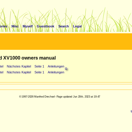
ories
Misc
Myself
Guestbook
Search
Legal
d XV1000 owners manual
tel
Nächstes Kapitel
Seite 1
Anleitungen
tel
Nächstes Kapitel
Seite 1
Anleitungen
© 1997-2026 Manfred Drechsel - Page updated Jun 20th, 2023 at 19:47