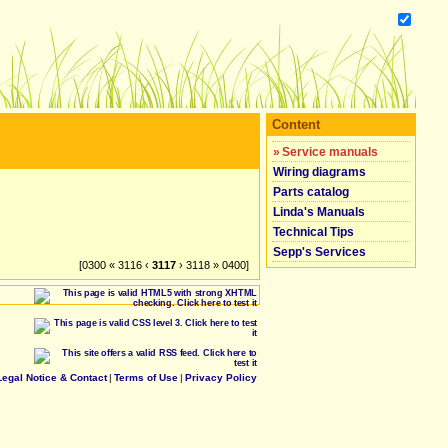
Content
»
Service manuals
Wiring diagrams
Parts catalog
Linda's Manuals
Technical Tips
Sepp's Services
[0300 « 3116 ‹
3117
› 3118 » 0400]
Legal Notice & Contact
|
Terms of Use
|
Privacy Policy