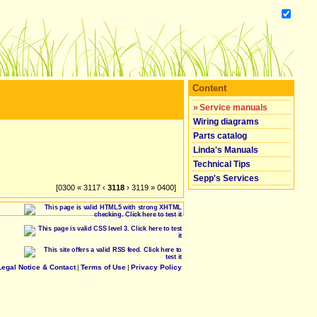
Content
»
Service manuals
Wiring diagrams
Parts catalog
Linda's Manuals
Technical Tips
Sepp's Services
[0300 « 3117 ‹
3118
› 3119 » 0400]
Legal Notice & Contact
|
Terms of Use
|
Privacy Policy