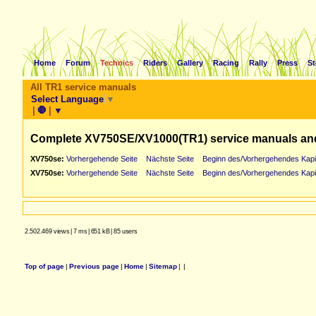
Home
Forum
Technics
Riders
Gallery
Racing
Rally
Press
St
All TR1 service manuals
Select Language
▼
|
🛑
|
▼
Complete XV750SE/XV1000(TR1) service manuals an
XV750se:
Vorhergehende Seite
Nächste Seite
Beginn des/Vorhergehendes Kapi
XV750se:
Vorhergehende Seite
Nächste Seite
Beginn des/Vorhergehendes Kapi
2.502.469 views
|
7 ms
|
651 kB
|
85 users
Top of page
|
Previous page
|
Home
|
Sitemap
|
|