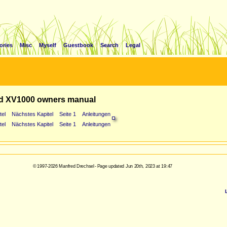
ories
Misc
Myself
Guestbook
Search
Legal
d XV1000 owners manual
tel
Nächstes Kapitel
Seite 1
Anleitungen
tel
Nächstes Kapitel
Seite 1
Anleitungen
© 1997-2026 Manfred Drechsel - Page updated Jun 20th, 2023 at 19:47