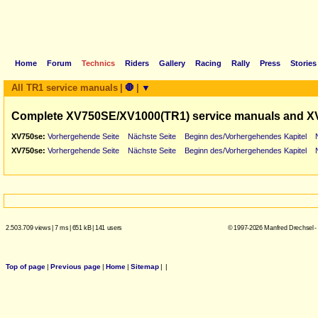
Home
Forum
Technics
Riders
Gallery
Racing
Rally
Press
Stories
All TR1 service manuals
|
🛑
|
▼
Complete XV750SE/XV1000(TR1) service manuals and X
XV750se:
Vorhergehende Seite
Nächste Seite
Beginn des/Vorhergehendes Kapitel
XV750se:
Vorhergehende Seite
Nächste Seite
Beginn des/Vorhergehendes Kapitel
2.503.709 views
|
7 ms
|
651 kB
|
141 users
© 1997-2026 Manfred Drechsel -
Top of page
|
Previous page
|
Home
|
Sitemap
|
|