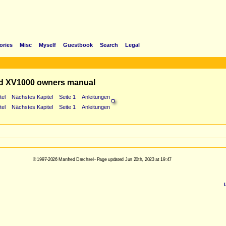
ories
Misc
Myself
Guestbook
Search
Legal
d XV1000 owners manual
tel
Nächstes Kapitel
Seite 1
Anleitungen
tel
Nächstes Kapitel
Seite 1
Anleitungen
© 1997-2026 Manfred Drechsel - Page updated Jun 20th, 2023 at 19:47