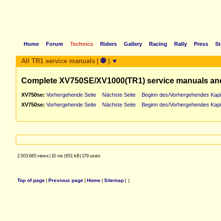
Home
Forum
Technics
Riders
Gallery
Racing
Rally
Press
St
All TR1 service manuals
|
🛑
|
▼
Complete XV750SE/XV1000(TR1) service manuals an
XV750se:
Vorhergehende Seite
Nächste Seite
Beginn des/Vorhergehendes Kapi
XV750se:
Vorhergehende Seite
Nächste Seite
Beginn des/Vorhergehendes Kapi
2.503.665 views
|
10 ms
|
651 kB
|
179 users
Top of page
|
Previous page
|
Home
|
Sitemap
|
|