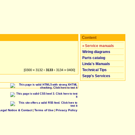
Content
»
Service manuals
Wiring diagrams
Parts catalog
Linda's Manuals
Technical Tips
[0300 « 3132 ‹
3133
› 3134 » 0400]
Sepp's Services
Legal Notice & Contact
|
Terms of Use
|
Privacy Policy