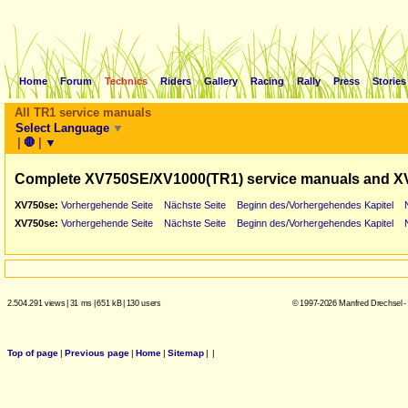
Home
Forum
Technics
Riders
Gallery
Racing
Rally
Press
Stories
All TR1 service manuals
Select Language
▼
|
🛑
|
▼
Complete XV750SE/XV1000(TR1) service manuals and X
XV750se:
Vorhergehende Seite
Nächste Seite
Beginn des/Vorhergehendes Kapitel
XV750se:
Vorhergehende Seite
Nächste Seite
Beginn des/Vorhergehendes Kapitel
2.504.291 views
|
31 ms
|
651 kB
|
130 users
© 1997-2026 Manfred Drechsel -
Top of page
|
Previous page
|
Home
|
Sitemap
|
|