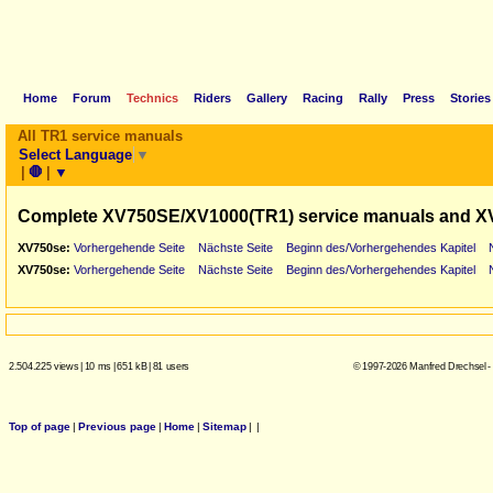
Home
Forum
Technics
Riders
Gallery
Racing
Rally
Press
Stories
All TR1 service manuals
Select Language
▼
|
🛑
|
▼
Complete XV750SE/XV1000(TR1) service manuals and X
XV750se:
Vorhergehende Seite
Nächste Seite
Beginn des/Vorhergehendes Kapitel
XV750se:
Vorhergehende Seite
Nächste Seite
Beginn des/Vorhergehendes Kapitel
2.504.225 views
|
10 ms
|
651 kB
|
81 users
© 1997-2026 Manfred Drechsel -
Top of page
|
Previous page
|
Home
|
Sitemap
|
|