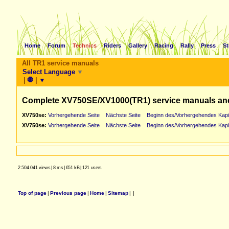
Home
Forum
Technics
Riders
Gallery
Racing
Rally
Press
St
All TR1 service manuals
Select Language
▼
|
🛑
|
▼
Complete XV750SE/XV1000(TR1) service manuals an
XV750se:
Vorhergehende Seite
Nächste Seite
Beginn des/Vorhergehendes Kapi
XV750se:
Vorhergehende Seite
Nächste Seite
Beginn des/Vorhergehendes Kapi
2.504.041 views
|
8 ms
|
651 kB
|
121 users
Top of page
|
Previous page
|
Home
|
Sitemap
|
|