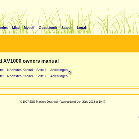
ories
Misc
Myself
Guestbook
Search
Legal
d XV1000 owners manual
tel
Nächstes Kapitel
Seite 1
Anleitungen
tel
Nächstes Kapitel
Seite 1
Anleitungen
© 1997-2026 Manfred Drechsel - Page updated Jun 20th, 2023 at 19:47