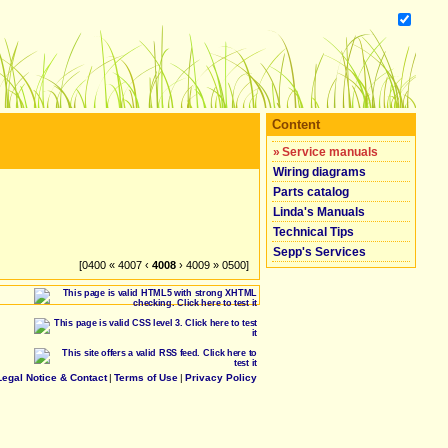
Content
»
Service manuals
Wiring diagrams
Parts catalog
Linda's Manuals
Technical Tips
Sepp's Services
[0400 « 4007 ‹
4008
› 4009 » 0500]
Legal Notice & Contact
|
Terms of Use
|
Privacy Policy