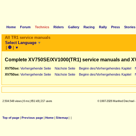
Home
Forum
Technics
Riders
Gallery
Racing
Rally
Press
Stories
All TR1 service manuals
Select Language
▼
|
🛑
|
▼
Complete XV750SE/XV1000(TR1) service manuals and X
XV750se:
Vorhergehende Seite
Nächste Seite
Beginn des/Vorhergehendes Kapitel
XV750se:
Vorhergehende Seite
Nächste Seite
Beginn des/Vorhergehendes Kapitel
2.504.548 views
|
6 ms
|
651 kB
|
217 users
© 1997-2026 Manfred Drechsel -
Top of page
|
Previous page
|
Home
|
Sitemap
|
|