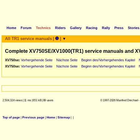
Home
Forum
Technics
Riders
Gallery
Racing
Rally
Press
Stories
All TR1 service manuals
|
🛑
|
▼
Complete XV750SE/XV1000(TR1) service manuals and X
XV750se:
Vorhergehende Seite
Nächste Seite
Beginn des/Vorhergehendes Kapitel
XV750se:
Vorhergehende Seite
Nächste Seite
Beginn des/Vorhergehendes Kapitel
2.504.324 views
|
11 ms
|
651 kB
|
89 users
© 1997-2026 Manfred Drechsel -
Top of page
|
Previous page
|
Home
|
Sitemap
|
|