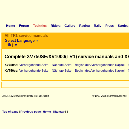
Home
Forum
Technics
Riders
Gallery
Racing
Rally
Press
Stories
All TR1 service manuals
Select Language
▼
|
🛑
|
▼
Complete XV750SE/XV1000(TR1) service manuals and X
XV750se:
Vorhergehende Seite
Nächste Seite
Beginn des/Vorhergehendes Kapitel
XV750se:
Vorhergehende Seite
Nächste Seite
Beginn des/Vorhergehendes Kapitel
2.504.432 views
|
9 ms
|
651 kB
|
164 users
© 1997-2026 Manfred Drechsel -
Top of page
|
Previous page
|
Home
|
Sitemap
|
|