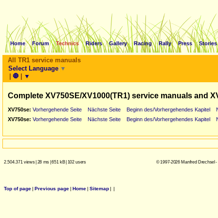
Home
Forum
Technics
Riders
Gallery
Racing
Rally
Press
Stories
All TR1 service manuals
Select Language
▼
|
🛑
|
▼
Complete XV750SE/XV1000(TR1) service manuals and X
XV750se:
Vorhergehende Seite
Nächste Seite
Beginn des/Vorhergehendes Kapitel
XV750se:
Vorhergehende Seite
Nächste Seite
Beginn des/Vorhergehendes Kapitel
2.504.371 views
|
28 ms
|
651 kB
|
102 users
© 1997-2026 Manfred Drechsel -
Top of page
|
Previous page
|
Home
|
Sitemap
|
|