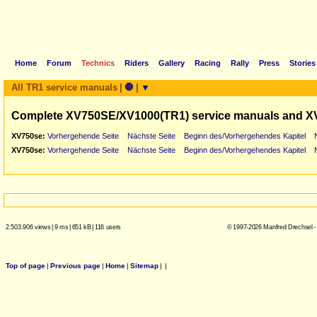
Home
Forum
Technics
Riders
Gallery
Racing
Rally
Press
Stories
All TR1 service manuals
|
🛑
|
▼
Complete XV750SE/XV1000(TR1) service manuals and X
XV750se:
Vorhergehende Seite
Nächste Seite
Beginn des/Vorhergehendes Kapitel
XV750se:
Vorhergehende Seite
Nächste Seite
Beginn des/Vorhergehendes Kapitel
2.503.906 views
|
9 ms
|
651 kB
|
116 users
© 1997-2026 Manfred Drechsel -
Top of page
|
Previous page
|
Home
|
Sitemap
|
|