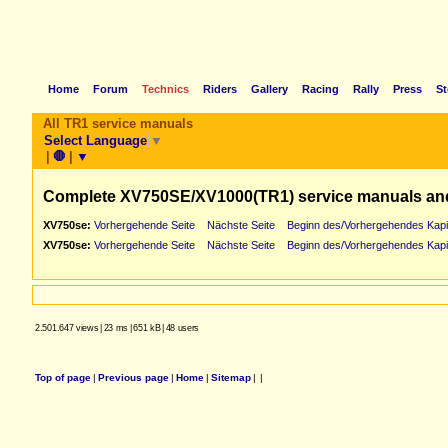
Home
Forum
Technics
Riders
Gallery
Racing
Rally
Press
St
All TR1 service manuals
Select Language
▼
|
🛑
|
▼
Complete XV750SE/XV1000(TR1) service manuals an
XV750se:
Vorhergehende Seite
Nächste Seite
Beginn des/Vorhergehendes Kapi
XV750se:
Vorhergehende Seite
Nächste Seite
Beginn des/Vorhergehendes Kapi
2.501.647 views
|
23 ms
|
651 kB
|
48 users
Top of page
|
Previous page
|
Home
|
Sitemap
|
|