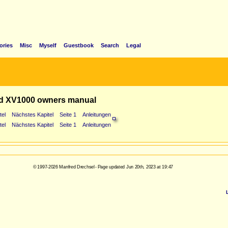
ories
Misc
Myself
Guestbook
Search
Legal
d XV1000 owners manual
tel
Nächstes Kapitel
Seite 1
Anleitungen
tel
Nächstes Kapitel
Seite 1
Anleitungen
© 1997-2026 Manfred Drechsel - Page updated Jun 20th, 2023 at 19:47