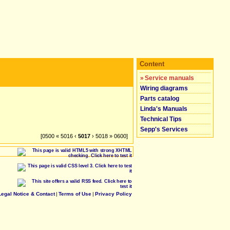
Content
»
Service manuals
Wiring diagrams
Parts catalog
Linda's Manuals
Technical Tips
Sepp's Services
[0500 « 5016 ‹
5017
› 5018 » 0600]
Legal Notice & Contact
|
Terms of Use
|
Privacy Policy