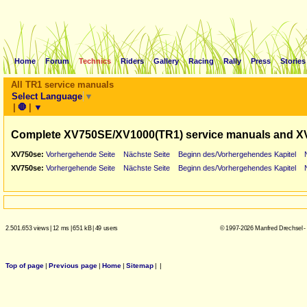
Home
Forum
Technics
Riders
Gallery
Racing
Rally
Press
Stories
All TR1 service manuals
Select Language
▼
|
🛑
|
▼
Complete XV750SE/XV1000(TR1) service manuals and X
XV750se:
Vorhergehende Seite
Nächste Seite
Beginn des/Vorhergehendes Kapitel
XV750se:
Vorhergehende Seite
Nächste Seite
Beginn des/Vorhergehendes Kapitel
2.501.653 views
|
12 ms
|
651 kB
|
49 users
© 1997-2026 Manfred Drechsel -
Top of page
|
Previous page
|
Home
|
Sitemap
|
|