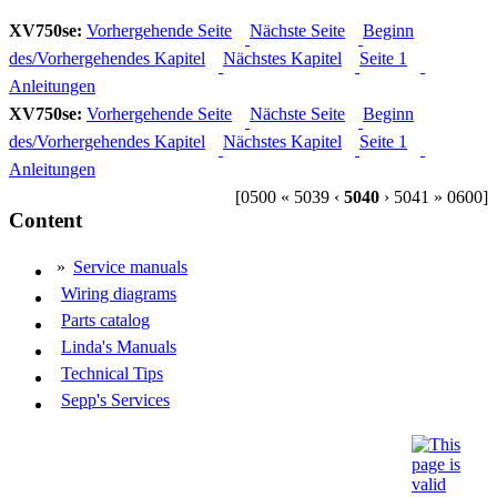
XV750se:
Vorhergehende Seite
Nächste Seite
Beginn
des/Vorhergehendes Kapitel
Nächstes Kapitel
Seite 1
Anleitungen
XV750se:
Vorhergehende Seite
Nächste Seite
Beginn
des/Vorhergehendes Kapitel
Nächstes Kapitel
Seite 1
Anleitungen
[0500 « 5039 ‹
5040
› 5041 » 0600]
Content
»
Service manuals
Wiring diagrams
Parts catalog
Linda's Manuals
Technical Tips
Sepp's Services