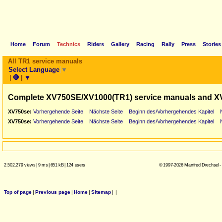
Home
Forum
Technics
Riders
Gallery
Racing
Rally
Press
Stories
All TR1 service manuals
Select Language
▼
|
🛑
|
▼
Complete XV750SE/XV1000(TR1) service manuals and X
XV750se:
Vorhergehende Seite
Nächste Seite
Beginn des/Vorhergehendes Kapitel
XV750se:
Vorhergehende Seite
Nächste Seite
Beginn des/Vorhergehendes Kapitel
2.502.279 views
|
9 ms
|
651 kB
|
124 users
© 1997-2026 Manfred Drechsel -
Top of page
|
Previous page
|
Home
|
Sitemap
|
|