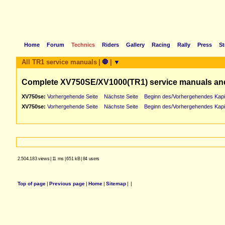
Home
Forum
Technics
Riders
Gallery
Racing
Rally
Press
St
All TR1 service manuals
|
🛑
|
▼
Complete XV750SE/XV1000(TR1) service manuals an
XV750se:
Vorhergehende Seite
Nächste Seite
Beginn des/Vorhergehendes Kapi
XV750se:
Vorhergehende Seite
Nächste Seite
Beginn des/Vorhergehendes Kapi
2.504.183 views
|
11 ms
|
651 kB
|
84 users
Top of page
|
Previous page
|
Home
|
Sitemap
|
|