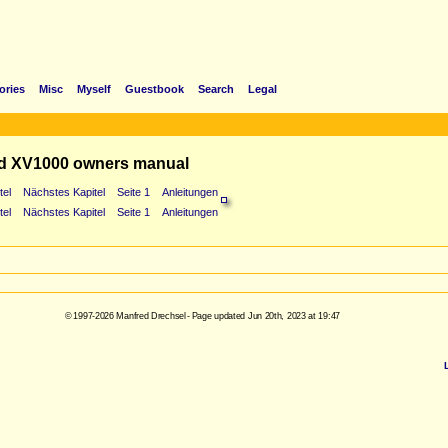
ories
Misc
Myself
Guestbook
Search
Legal
d XV1000 owners manual
tel
Nächstes Kapitel
Seite 1
Anleitungen
tel
Nächstes Kapitel
Seite 1
Anleitungen
© 1997-2026 Manfred Drechsel - Page updated Jun 20th, 2023 at 19:47