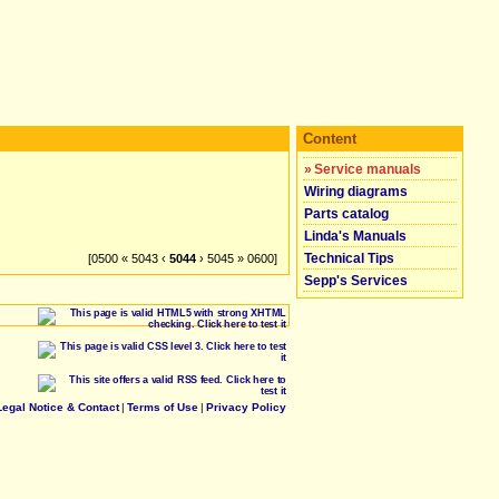
Content
»
Service manuals
Wiring diagrams
Parts catalog
Linda's Manuals
Technical Tips
[0500 « 5043 ‹
5044
› 5045 » 0600]
Sepp's Services
Legal Notice & Contact
|
Terms of Use
|
Privacy Policy