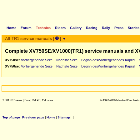
Home
Forum
Technics
Riders
Gallery
Racing
Rally
Press
Stories
All TR1 service manuals
|
🛑
|
▼
Complete XV750SE/XV1000(TR1) service manuals and X
XV750se:
Vorhergehende Seite
Nächste Seite
Beginn des/Vorhergehendes Kapitel
XV750se:
Vorhergehende Seite
Nächste Seite
Beginn des/Vorhergehendes Kapitel
2.501.707 views
|
7 ms
|
651 kB
|
114 users
© 1997-2026 Manfred Drechsel -
Top of page
|
Previous page
|
Home
|
Sitemap
|
|