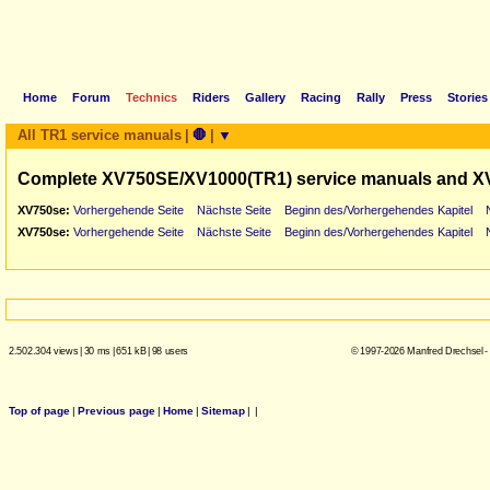
Home
Forum
Technics
Riders
Gallery
Racing
Rally
Press
Stories
All TR1 service manuals
|
🛑
|
▼
Complete XV750SE/XV1000(TR1) service manuals and X
XV750se:
Vorhergehende Seite
Nächste Seite
Beginn des/Vorhergehendes Kapitel
XV750se:
Vorhergehende Seite
Nächste Seite
Beginn des/Vorhergehendes Kapitel
2.502.304 views
|
30 ms
|
651 kB
|
98 users
© 1997-2026 Manfred Drechsel -
Top of page
|
Previous page
|
Home
|
Sitemap
|
|